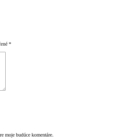
čené
*
pre moje budúce komentáre.