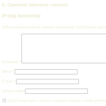
6. Opekané sklenené rezance
Pridaj komentár
Vaša e-mailová adresa nebude zverejnená.
Vyžadované poli
Komentár
*
Meno
*
E-mail
*
Adresa webu
Uložiť moje meno, e-mail a webovú stránku v tomto prehli