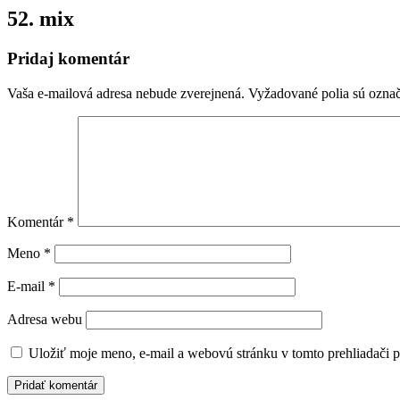
52. mix
Pridaj komentár
Vaša e-mailová adresa nebude zverejnená.
Vyžadované polia sú ozna
Komentár
*
Meno
*
E-mail
*
Adresa webu
Uložiť moje meno, e-mail a webovú stránku v tomto prehliadači 