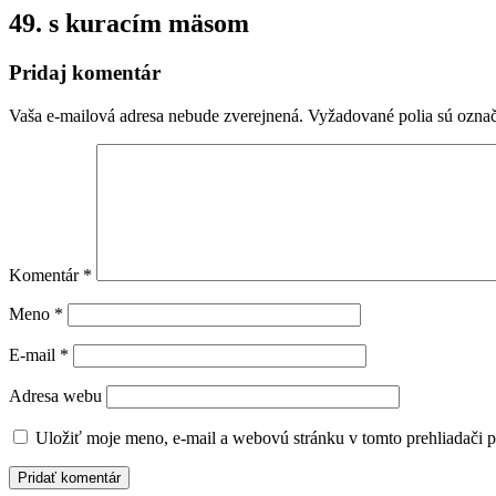
49. s kuracím mäsom
Pridaj komentár
Vaša e-mailová adresa nebude zverejnená.
Vyžadované polia sú ozna
Komentár
*
Meno
*
E-mail
*
Adresa webu
Uložiť moje meno, e-mail a webovú stránku v tomto prehliadači 