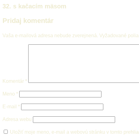
32. s kačacím mäsom
Pridaj komentár
Vaša e-mailová adresa nebude zverejnená.
Vyžadované poli
Komentár
*
Meno
*
E-mail
*
Adresa webu
Uložiť moje meno, e-mail a webovú stránku v tomto prehli