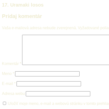
17. Uramaki losos
Pridaj komentár
Vaša e-mailová adresa nebude zverejnená.
Vyžadované poli
Komentár
*
Meno
*
E-mail
*
Adresa webu
Uložiť moje meno, e-mail a webovú stránku v tomto prehli