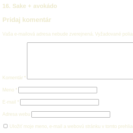
16. Sake + avokádo
Pridaj komentár
Vaša e-mailová adresa nebude zverejnená.
Vyžadované poli
Komentár
*
Meno
*
E-mail
*
Adresa webu
Uložiť moje meno, e-mail a webovú stránku v tomto prehli